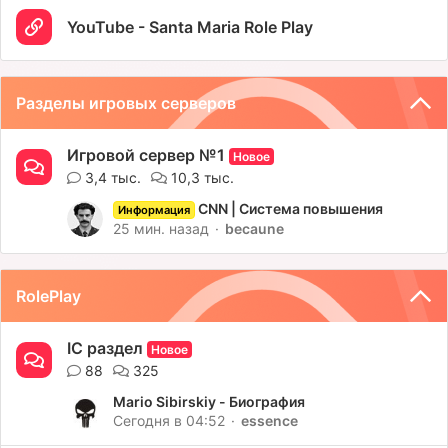
YouTube - Santa Maria Role Play
Разделы игровых серверов
Игровой сервер №1
Новое
3,4 тыс.
10,3 тыс.
CNN | Система повышения
Информация
25 мин. назад
becaune
RolePlay
IC раздел
Новое
88
325
Mario Sibirskiy - Биография
Сегодня в 04:52
essence