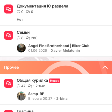
Документация IC раздела
0
0
Нет
Семьи
8
280
Angel Pine Brotherhood | Biker Club
01.06.2026
Xavier Melatonin
Прочее
Общая курилка
Новое
47
1,2 тыс.
Samp-RP
Вчера в 00:27
2rbina
Графика