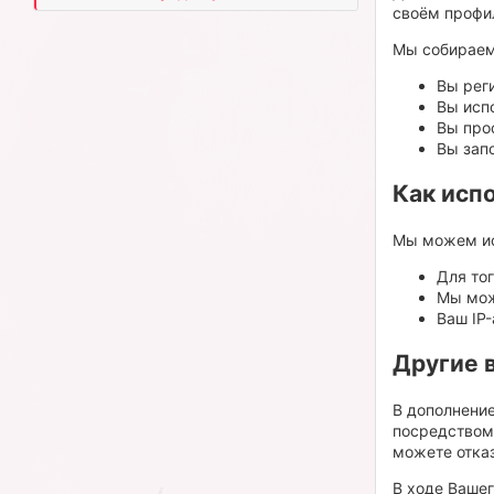
своём профи
Мы собираем
Вы реги
Вы исп
Вы прос
Вы зап
Как исп
Мы можем ис
Для тог
Мы мож
Ваш IP
Другие 
В дополнени
посредством
можете отказ
В ходе Ваше