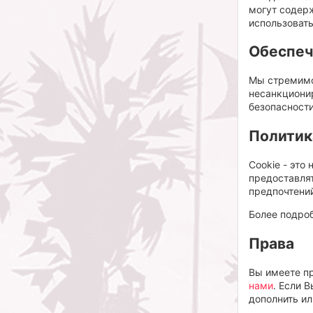
могут содерж
использовать
Обеспеч
Мы стремимс
несанкциони
безопасност
Политик
Cookie - это
предоставля
предпочтени
Более подро
Права
Вы имеете пр
нами
. Если 
дополнить ил